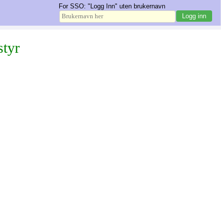
For SSO: "Logg Inn" uten brukernavn
styr